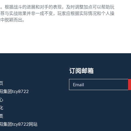
要。根据战斗的进展和对手的表现，及时调整加点可以帮助玩
推荐与实战效果并非一成不变，玩家应根据实际情况和个人操
抗中脱颖而出。
订阅邮箱
页
集团tcy8722
心
化
类
集团tcy8722网站