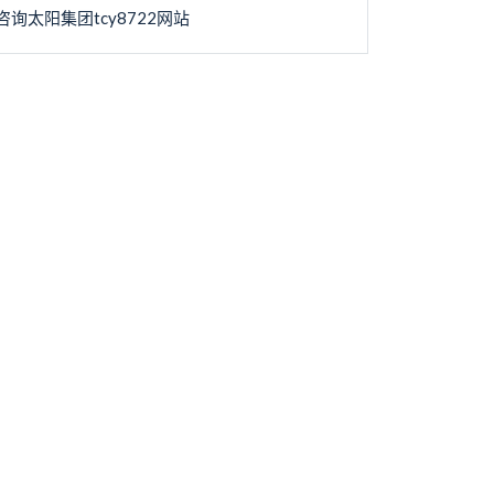
咨询太阳集团tcy8722网站