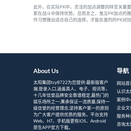
此外，在实际PK中，灵活的加点调整同样至关重
家在战斗中保持优势。总而言之，鬼泣PK加点的
作习惯做出适合自己的选择，才能在激烈的PK对
About Us
导航
太阳集团tcy8722为您提供:最新版客户
网站首
端,登录入口,涵盖真人、电子、视讯等，
认识太阳
十几年信誉品牌安全靠谱稳定,最热门的
案例中
娱乐场所之一,秉承保证一流质量,保持一
企业文
级信誉的经营理念,坚持客户第一的原则
为广大客户提供优质的服务。平台支持
服务种
Web、H7、手机版更有iOS、Android
咨询太阳
原生APP官方下载。