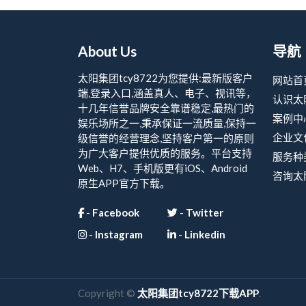
About Us
导航
太阳集团tcy8722为您提供:最新版客户
网站首
端,登录入口,涵盖真人、电子、视讯等，
认识太阳
十几年信誉品牌安全靠谱稳定,最热门的
案例中
娱乐场所之一,秉承保证一流质量,保持一
企业文
级信誉的经营理念,坚持客户第一的原则
为广大客户提供优质的服务。平台支持
服务种
Web、H7、手机版更有iOS、Android
咨询太阳
原生APP官方下载。
-
Facebook
-
Twitter
-
Instagram
-
Linkedin
Copyright ©
太阳集团tcy8722下载APP
.