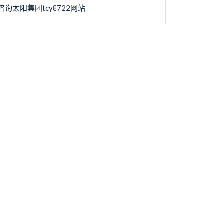
咨询太阳集团tcy8722网站