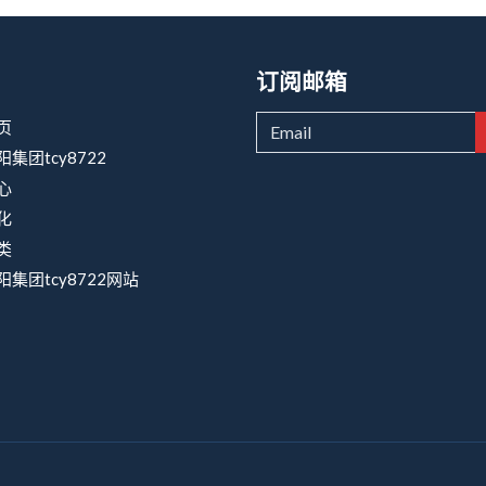
订阅邮箱
页
集团tcy8722
心
化
类
集团tcy8722网站