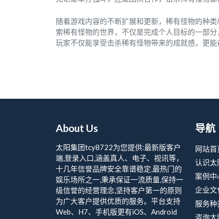
随着游戏内容的不断扩展和更新，稀有怪物的种类
索稀有怪物的世界，不仅是完成个人目标的一部分
玩家不仅能享受击杀稀有怪物带来的成就感，更能
About Us
导航
太阳集团tcy8722为您提供:最新版客户
网站首
端,登录入口,涵盖真人、电子、视讯等，
认识太阳
十几年信誉品牌安全靠谱稳定,最热门的
案例中
娱乐场所之一,秉承保证一流质量,保持一
企业文
级信誉的经营理念,坚持客户第一的原则
为广大客户提供优质的服务。平台支持
服务种
Web、H7、手机版更有iOS、Android
咨询太阳