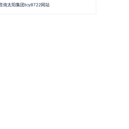
咨询太阳集团tcy8722网站