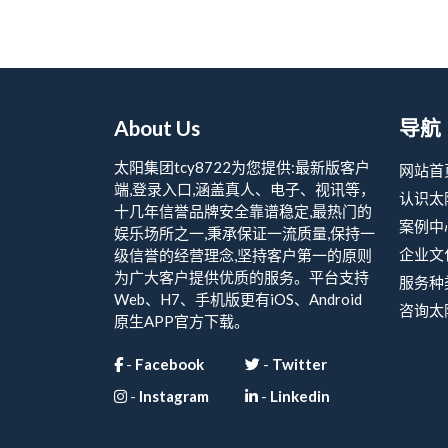
About Us
导航
太阳集团tcy8722为您提供:最新版客户
网站首
端,登录入口,涵盖真人、电子、视讯等，
认识太阳
十几年信誉品牌安全靠谱稳定,最热门的
案例中
娱乐场所之一,秉承保证一流质量,保持一
企业文
级信誉的经营理念,坚持客户第一的原则
为广大客户提供优质的服务。平台支持
服务种
Web、H7、手机版更有iOS、Android
咨询太阳
原生APP官方下载。
-
Facebook
-
Twitter
-
Instagram
-
Linkedin