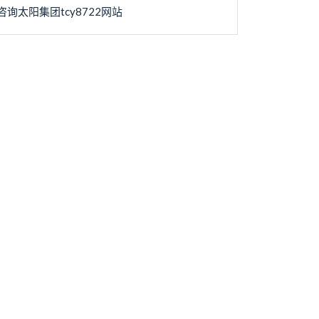
咨询太阳集团tcy8722网站