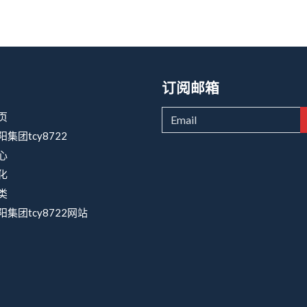
订阅邮箱
页
集团tcy8722
心
化
类
集团tcy8722网站