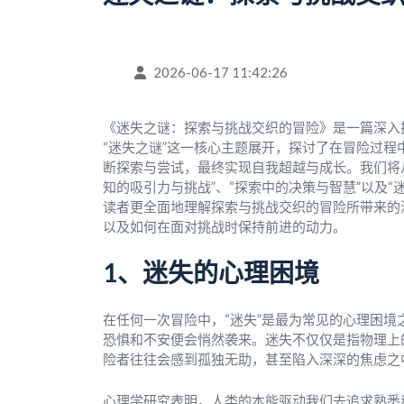
2026-06-17 11:42:26
《迷失之谜：探索与挑战交织的冒险》是一篇深入
“迷失之谜”这一核心主题展开，探讨了在冒险过
断探索与尝试，最终实现自我超越与成长。我们将从
知的吸引力与挑战”、“探索中的决策与智慧”以及
读者更全面地理解探索与挑战交织的冒险所带来的
以及如何在面对挑战时保持前进的动力。
1、迷失的心理困境
在任何一次冒险中，“迷失”是最为常见的心理困
恐惧和不安便会悄然袭来。迷失不仅仅是指物理上
险者往往会感到孤独无助，甚至陷入深深的焦虑之
心理学研究表明，人类的本能驱动我们去追求熟悉